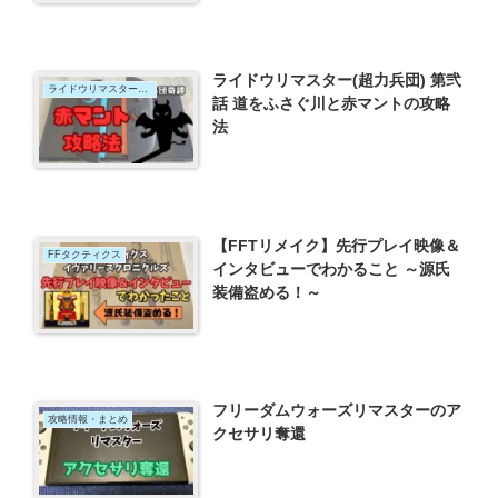
ライドウリマスター(超力兵団) 第弐
ライドウリマスター超力兵団奇譚
話 道をふさぐ川と赤マントの攻略
法
【FFTリメイク】先行プレイ映像＆
FFタクティクス
インタビューでわかること ～源氏
装備盗める！～
フリーダムウォーズリマスターのア
攻略情報・まとめ
クセサリ奪還