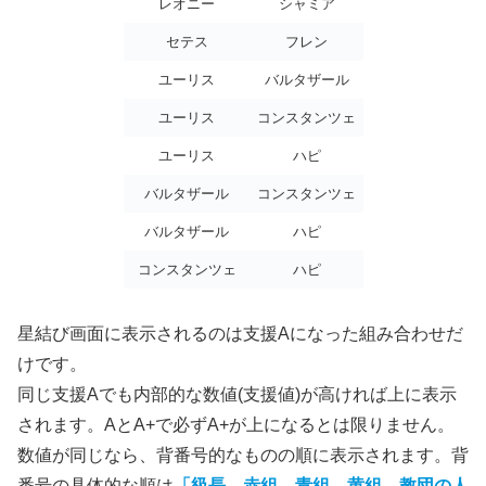
レオニー
シャミア
セテス
フレン
ユーリス
バルタザール
ユーリス
コンスタンツェ
ユーリス
ハピ
バルタザール
コンスタンツェ
バルタザール
ハピ
コンスタンツェ
ハピ
星結び画面に表示されるのは支援Aになった組み合わせだ
けです。
同じ支援Aでも内部的な数値(支援値)が高ければ上に表示
されます。AとA+で必ずA+が上になるとは限りません。
数値が同じなら、背番号的なものの順に表示されます。背
番号の具体的な順は
「級長→赤組→青組→黄組→教団の人