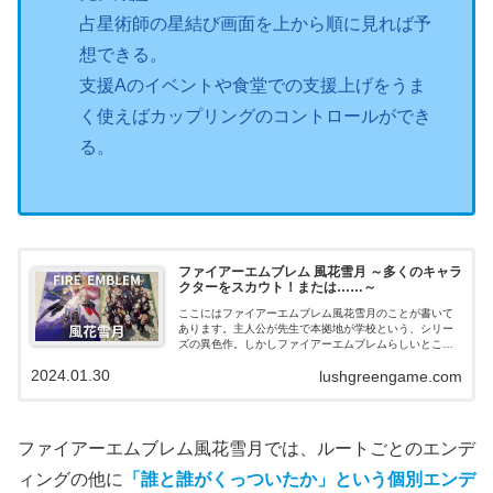
占星術師の星結び画面を上から順に見れば予
想できる。
支援Aのイベントや食堂での支援上げをうま
く使えばカップリングのコントロールができ
る。
ファイアーエムブレム 風花雪月 ～多くのキャラ
クターをスカウト！または……～
ここにはファイアーエムブレム風花雪月のことが書いて
あります。主人公が先生で本拠地が学校という、シリー
ズの異色作。しかしファイアーエムブレムらしいところ
はちゃんとあり、風花雪月だけの楽しさもあります。こ
2024.01.30
lushgreengame.com
の記事を読めばそのことがわかります。
ファイアーエムブレム風花雪月では、ルートごとのエンデ
ィングの他に
「誰と誰がくっついたか」という個別エンデ