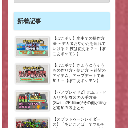
新着記事
【ぽこポケ】水中での操作方
法 ～デカヌおやかたを連れて
いける？ 技は使える？～【ぽ
こあポケモン】
【ぽこポケ】きょうゆうそう
ちの作り方・使い方 ～待望の
アイテム、アップデートで追
加！～【ぽこあポケモン】
【ゼノブレイド2】ホムラ・ヒ
カリの新衣装の入手方法
(Switch2Edition)/その他水着な
ど追加衣装まとめ
【スプラトゥーンレイダー
ス】「あいことば」でマルチ