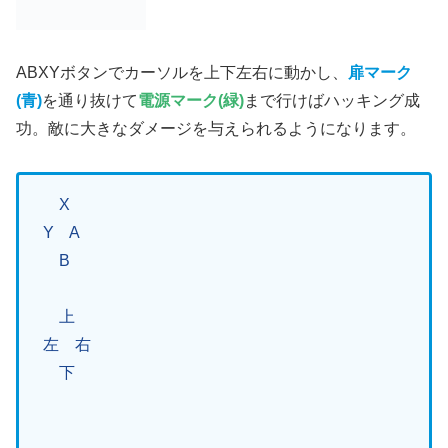
ABXYボタンでカーソルを上下左右に動かし、
扉マーク
(青)
を通り抜けて
電源マーク(緑)
まで行けばハッキング成
功。敵に大きなダメージを与えられるようになります。
X
Y A
B
上
左 右
下