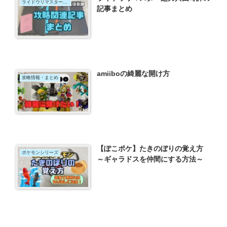
ライドウリマスター超力兵団奇譚
記事まとめ
amiiboの綺麗な開け方
攻略情報・まとめ
【ぽこポケ】たきのぼりの覚え方
ポケモンシリーズ
～ギャラドスを仲間にする方法～