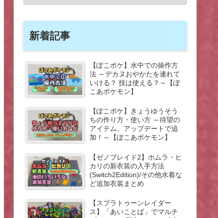
新着記事
【ぽこポケ】水中での操作方
法 ～デカヌおやかたを連れて
いける？ 技は使える？～【ぽ
こあポケモン】
【ぽこポケ】きょうゆうそう
ちの作り方・使い方 ～待望の
アイテム、アップデートで追
加！～【ぽこあポケモン】
【ゼノブレイド2】ホムラ・ヒ
カリの新衣装の入手方法
(Switch2Edition)/その他水着な
ど追加衣装まとめ
【スプラトゥーンレイダー
ス】「あいことば」でマルチ