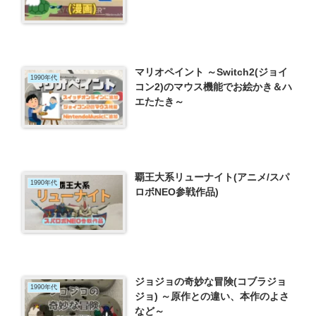
マリオペイント ～Switch2(ジョイ
1990年代
コン2)のマウス機能でお絵かき＆ハ
エたたき～
覇王大系リューナイト(アニメ/スパ
1990年代
ロボNEO参戦作品)
ジョジョの奇妙な冒険(コブラジョ
1990年代
ジョ) ～原作との違い、本作のよさ
など～