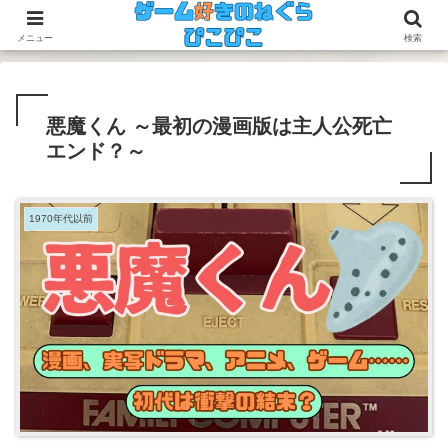
今のゲームも昔のゲームも面白い！
メニュー
検索
悪魔くん ～最初の漫画版は主人公死亡
エンド？～
1970年代以前