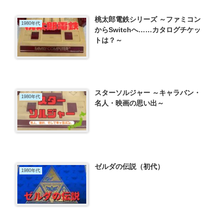
桃太郎電鉄シリーズ ～ファミコン
1980年代
からSwitchへ……カタログチケッ
トは？～
スターソルジャー ～キャラバン・
1980年代
名人・映画の思い出～
ゼルダの伝説（初代）
1980年代