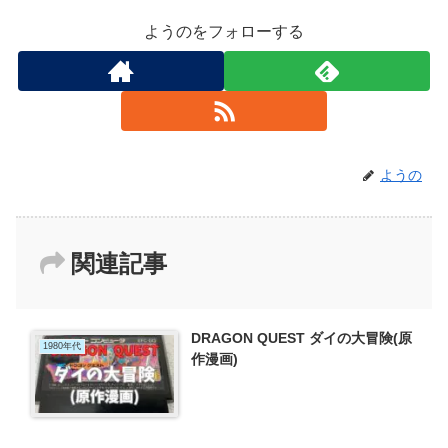
ようのをフォローする
ようの
関連記事
DRAGON QUEST ダイの大冒険(原
1980年代
作漫画)