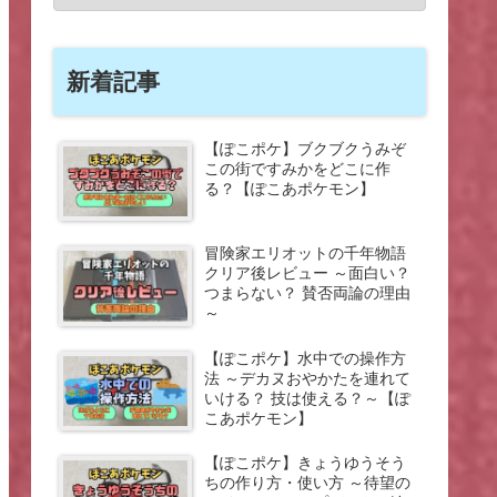
新着記事
【ぽこポケ】ブクブクうみぞ
この街ですみかをどこに作
る？【ぽこあポケモン】
冒険家エリオットの千年物語
クリア後レビュー ～面白い？
つまらない？ 賛否両論の理由
～
【ぽこポケ】水中での操作方
法 ～デカヌおやかたを連れて
いける？ 技は使える？～【ぽ
こあポケモン】
【ぽこポケ】きょうゆうそう
ちの作り方・使い方 ～待望の