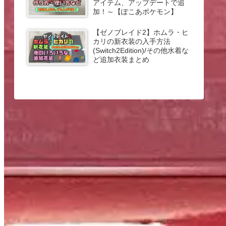
アイテム、アップデートで追
加！～【ぽこあポケモン】
【ゼノブレイド2】ホムラ・ヒ
カリの新衣装の入手方法
(Switch2Edition)/その他水着な
ど追加衣装まとめ