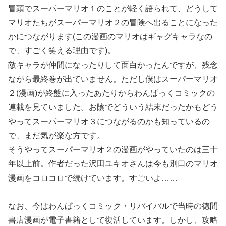
冒頭でスーパーマリオ１のことが軽く語られて、どうして
マリオたちがスーパーマリオ２の冒険へ出ることになった
かにつながります(この漫画のマリオはギャグキャラなの
で、すごく笑える理由です)。
敵キャラが仲間になったりして面白かったんですが、残念
ながら最終巻が出ていません。ただし僕はスーパーマリオ
２(漫画)が終盤に入ったあたりからわんぱっくコミックの
連載を見ていました。お陰でどういう結末だったかもどう
やってスーパーマリオ３につながるのかも知っているの
で、まだ気が楽な方です。
そうやってスーパーマリオ２の漫画がやっていたのは三十
年以上前。作者だった沢田ユキオさんは今も別口のマリオ
漫画をコロコロで続けています。すごいよ……
なお、今はわんぱっくコミック・リバイバルで当時の徳間
書店漫画が電子書籍として復活しています。しかし、攻略