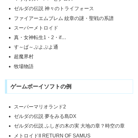
ゼルダの伝説 神々のトライフォース
ファイアーエムブレム 紋章の謎・聖戦の系譜
スーパーメトロイド
真・女神転生1・2・if…
す～ぱ～ぷよぷよ通
超魔界村
牧場物語
ゲームボーイソフトの例
スーパーマリオランド2
ゼルダの伝説 夢をみる島DX
ゼルダの伝説 ふしぎの木の実 大地の章？時空の章
メトロイドII RETURN OF SAMUS