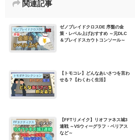
関連記事
ゼノブレイドクロスDE 序盤の金
ゼノブレイドクロスDE
策・レベル上げおすすめ ～元DLC
＆ブレイドスカウトコンソール～
【トモコレ】どんなあいさつを言わ
トモダチコレクション
せる？【わくわく生活】
【FFTリメイク】リオファネス城3
FFタクティクス
連戦 ～VSウィーグラフ・ベリアス
など～