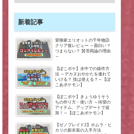
新着記事
冒険家エリオットの千年物語
クリア後レビュー ～面白い？
つまらない？ 賛否両論の理由
～
【ぽこポケ】水中での操作方
法 ～デカヌおやかたを連れて
いける？ 技は使える？～【ぽ
こあポケモン】
【ぽこポケ】きょうゆうそう
ちの作り方・使い方 ～待望の
アイテム、アップデートで追
加！～【ぽこあポケモン】
【ゼノブレイド2】ホムラ・ヒ
カリの新衣装の入手方法