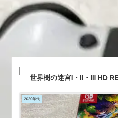
世界樹の迷宮I・II・III HD R
2020年代