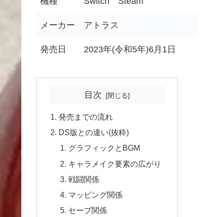
機種
Switch Steam
メーカー
アトラス
発売日
2023年(令和5年)6月1日
目次
発売までの流れ
DS版との違い(抜粋)
グラフィックとBGM
キャラメイク要素の広がり
戦闘関係
マッピング関係
セーブ関係