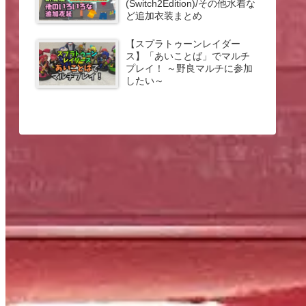
(Switch2Edition)/その他水着な
ど追加衣装まとめ
【スプラトゥーンレイダー
ス】「あいことば」でマルチ
プレイ！ ～野良マルチに参加
したい～