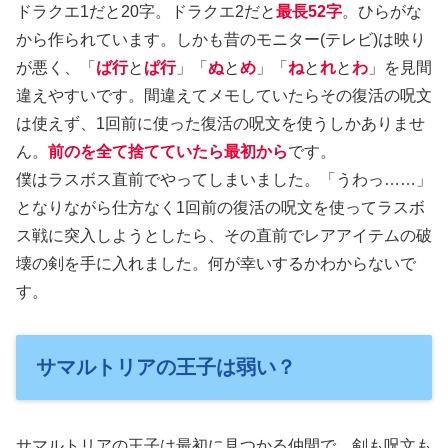
ドラクエ1だと20字。ドラクエ2だと
最長52字
。ひらがな
から作られています。しかも昔のモニター(テレビ)は映り
が悪く、「
ば行
と
ぱ行
」「
ぬ
と
め
」「
ね
と
れ
と
わ
」を見間
違えやすいです。間違えてメモしていたらその復活の呪文
は使えず、1回前に使った復活の呪文を使うしかありませ
ん。
前のを全て捨てていたら最初から
です。
僕はラスボス直前でやってしまいました。「うわっ……」
となりながら仕方なく1回前の復活の呪文を使ってラスボ
ス戦に突入しようとしたら、その直前でレアアイテムの破
壊の剣を手に入れました。何が幸いするかわからないで
す。
サマルトリアの王子は弱い？
サマルトリアの王子は最初に見つかる仲間で、剣も呪文も