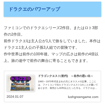
ドラクエのパワーアップ
ファミコンでのドラクエシリーズ2作目。またはロト3部
作の2作目。
前作ドラクエIは主人公が1人で旅をしていました。本作は
ドラクエ1主人公の子孫3人組での冒険です。
作中世界は前作の100年後。マップの広さは前作の4倍以
上。旅の途中で前作の舞台に寄ることもできます。
ドラゴンクエスト(初代) ～名作の思い出～
1960～1970年代生まれの方にオススメの記事。ここに
は、ファミコンで出たドラゴンクエスト1のことが書いて
あります。発売から30年以上たった今も、ドラクエはド
ラクエらしさを失わないまま続いています。この記事を
読めば、そんなドラクエの源が見えてきます。
2024.01.07
lushgreengame.com