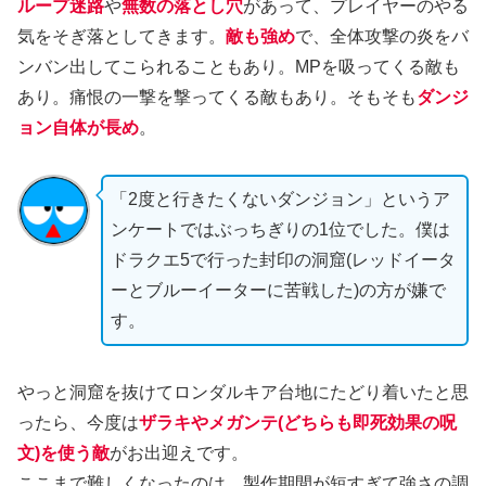
ループ迷路
や
無数の落とし穴
があって、プレイヤーのやる
気をそぎ落としてきます。
敵も強め
で、全体攻撃の炎をバ
ンバン出してこられることもあり。MPを吸ってくる敵も
あり。痛恨の一撃を撃ってくる敵もあり。そもそも
ダンジ
ョン自体が長め
。
「2度と行きたくないダンジョン」というア
ンケートではぶっちぎりの1位でした。僕は
ドラクエ5で行った封印の洞窟(レッドイータ
ーとブルーイーターに苦戦した)の方が嫌で
す。
やっと洞窟を抜けてロンダルキア台地にたどり着いたと思
ったら、今度は
ザラキやメガンテ(どちらも即死効果の呪
文)を使う敵
がお出迎えです。
ここまで難しくなったのは、製作期間が短すぎて強さの調