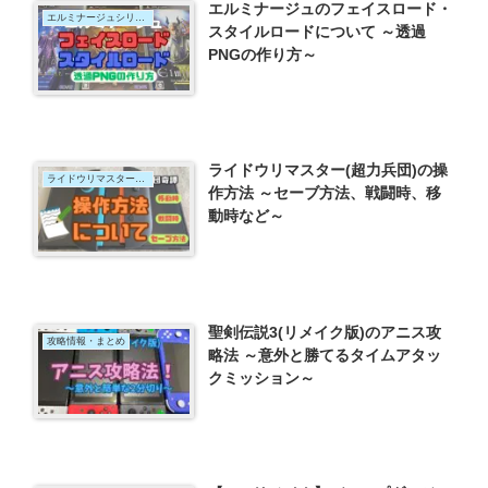
エルミナージュのフェイスロード・
エルミナージュシリーズ
スタイルロードについて ～透過
PNGの作り方～
ライドウリマスター(超力兵団)の操
ライドウリマスター超力兵団奇譚
作方法 ～セーブ方法、戦闘時、移
動時など～
聖剣伝説3(リメイク版)のアニス攻
攻略情報・まとめ
略法 ～意外と勝てるタイムアタッ
クミッション～