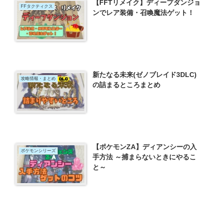
【FFTリメイク】ディープダンジョ
FFタクティクス
ンでレア装備・召喚魔法ゲット！
新たなる未来(ゼノブレイド3DLC)
攻略情報・まとめ
の詰まるところまとめ
【ポケモンZA】ディアンシーの入
ポケモンシリーズ
手方法 ～捕まらないときにやるこ
と～