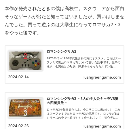
本作が発売されたときの僕は高校生。スクウェアから面白
そうなゲームが出たと知ってはいましたが、買いはしませ
んでした。買って遊ぶのは大学生になってロマサガ2・3
をやった後です。
ロマンシングサガ2
1970年代～1980年代生まれの方にオススメ。これはスー
ファミで出たロマサガ2について書いた記事です。皇帝の
継承、七英雄との対決、陣形をもらったらルドン送
り……僕たちがハマっていたゲームのことをこの記事で
振り返るのはどうでしょうか。今遊ぶ方法の話もあり。
2024.02.14
lushgreengame.com
ロマンシングサガ3 ～8人の主人公キャラVS謎
の四魔貴族～
ロマサガ3を知る者たちよ、今こそここに来たれ！ これ
はスーファミで出たロマサガ3の記事です。ロマサガ3は
シリーズの中でも遊びやすく作られていて、初心者にも
オススメ。過去を懐かしみながら遊ぶのにもオススメ。
2024.02.26
lushgreengame.com
より遊びやすいリマスター版のこともここでわかりま