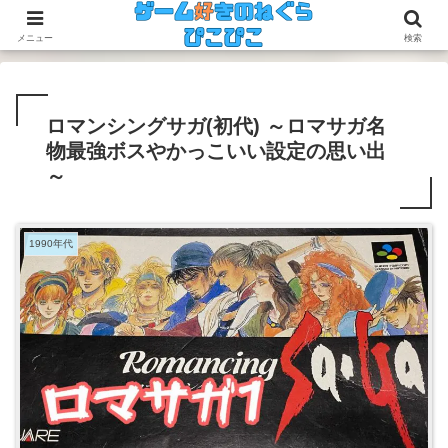
今のゲームも昔のゲームも面白い！
メニュー
検索
ロマンシングサガ(初代) ～ロマサガ名
物最強ボスやかっこいい設定の思い出
～
1990年代