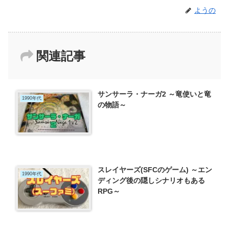
ようの
関連記事
サンサーラ・ナーガ2 ～竜使いと竜
1990年代
の物語～
スレイヤーズ(SFCのゲーム) ～エン
1990年代
ディング後の隠しシナリオもある
RPG～