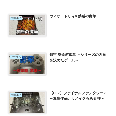
ウィザードリィ6 禁断の魔筆
1990年代
影牢 刻命館真章 ～シリーズの方向
1990年代
を決めたゲーム～
【FF7】ファイナルファンタジーVII
1990年代
～派生作品、リメイクもあるFF～