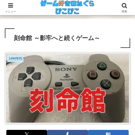
今のゲームも昔のゲームも面白い！
メニュー
検索
刻命館 ～影牢へと続くゲーム～
1990年代