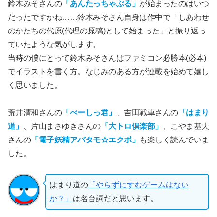
鈴木みそさんの
「あんたっちゃぶる」
が始まったのはいつ
だったですかね……鈴木みそさん自身は作中で「しあわせ
のかたちの代原(代理の原稿)として始まった」と振り返っ
ていたような気がします。
当時の僕にとって鈴木みそさんはファミコン必勝本(必本)
でイラストを書く方。なじみのある方が連載を始めて嬉し
く思いました。
荒井清和さんの
「べーしっ君」
、吉田戦車さんの
「はまり
道」
、片山まさゆきさんの
「大トロ倶楽部」
、こやま基夫
さんの
「電子妖精アバタモ☆エクボ」
も楽しく読んでいま
した。
はまり道の
「やらずにすむゲームはない
か？」
は名台詞だと思います。