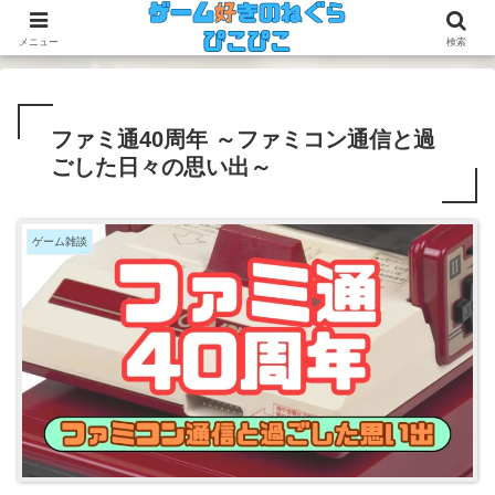
今のゲームも昔のゲームも面白い！
メニュー
検索
ファミ通40周年 ～ファミコン通信と過
ごした日々の思い出～
ゲーム雑談