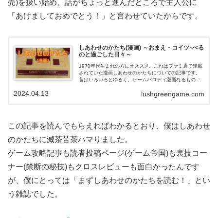
売)を扱い始め、話がちょっと進んだところで主人公に
「あけましておめでとう！」と言わせていたからです。
しあわせのかたち(漫画) ～おまえ・コイツ･べる
のと過ごした日々～
1970年代生まれの方にオススメ。これはファミ通で連載
されていた漫画しあわせのかたちについての記事です。
昔はいろいろとゆるく、ゲームパロディ漫画なるものが
いろいろありました。しあわせのかたちもその1つでコミ
2024.04.13
lushgreengame.com
カルなキャラが登場して楽しげでした。
この記事を読んでもらえればわかるとおり、僕はしあわせ
のかたちに滅茶苦茶ハマりました。
ゲーム攻略記事も読者投稿ページ(ゲーム帝国)も裏技コー
ナー(禁断の秘技)もクロスレビューも面白かったんです
が、僕にとっては「まずしあわせのかたちを読む！」とい
う雑誌でした。