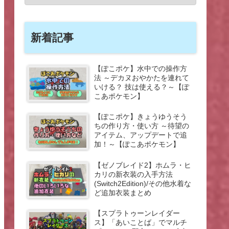
新着記事
【ぽこポケ】水中での操作方
法 ～デカヌおやかたを連れて
いける？ 技は使える？～【ぽ
こあポケモン】
【ぽこポケ】きょうゆうそう
ちの作り方・使い方 ～待望の
アイテム、アップデートで追
加！～【ぽこあポケモン】
【ゼノブレイド2】ホムラ・ヒ
カリの新衣装の入手方法
(Switch2Edition)/その他水着な
ど追加衣装まとめ
【スプラトゥーンレイダー
ス】「あいことば」でマルチ