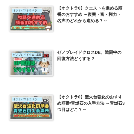
【オクトラ0】クエストを進める順
オクトパストラベラー0
番のおすすめ ～復興・富・権力・
名声のどれから進める？～
ゼノブレイドクロスDE、戦闘中の
ゼノブレイドクロスDE
回復方法どうする？
【オクトラ0】聖火台強化のおすす
オクトパストラベラー0
め順番/青燃石の入手方法 ～青燃石3
つ目はどこ？～