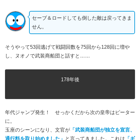
セーブ＆ロードしても倒した敵は戻ってきま
せん。
そうやって53回逃げて戦闘回数を75回から128回に増や
し、ヌオノで武装商船団と話すと……
178年後
年代ジャンプ発生！ せっかくだから次の皇帝はピーター
に。
玉座のシーンになり、文官が
「武装商船団が独立を宣言、
通行料を取り始めました」
と言ってきました。これは
「ギ