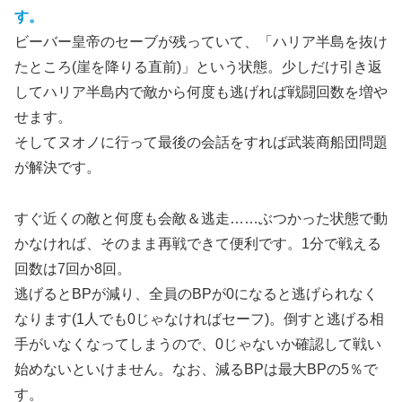
す。
ビーバー皇帝のセーブが残っていて、「ハリア半島を抜け
たところ(崖を降りる直前)」という状態。少しだけ引き返
してハリア半島内で敵から何度も逃げれば戦闘回数を増や
せます。
そしてヌオノに行って最後の会話をすれば武装商船団問題
が解決です。
すぐ近くの敵と何度も会敵＆逃走……ぶつかった状態で動
かなければ、そのまま再戦できて便利です。1分で戦える
回数は7回か8回。
逃げるとBPが減り、全員のBPが0になると逃げられなく
なります(1人でも0じゃなければセーフ)。倒すと逃げる相
手がいなくなってしまうので、0じゃないか確認して戦い
始めないといけません。なお、減るBPは最大BPの5％で
す。