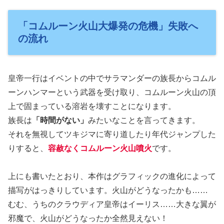
「コムルーン火山大爆発の危機」失敗へ
の流れ
皇帝一行はイベントの中でサラマンダーの族長からコムル
ーンハンマーという武器を受け取り、コムルーン火山の頂
上で固まっている溶岩を壊すことになります。
族長は
「時間がない」
みたいなことを言ってきます。
それを無視してツキジマに寄り道したり年代ジャンプした
りすると、
容赦なくコムルーン火山噴火
です。
上にも書いたとおり、本作はグラフィックの進化によって
描写がはっきりしています。火山がどうなったかも……
むむ、うちのクラウディア皇帝はイーリス……大きな翼が
邪魔で、火山がどうなったか全然見えない！