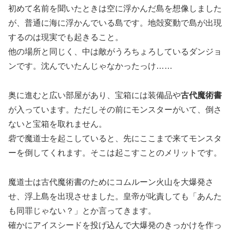
初めて名前を聞いたときは空に浮かんだ島を想像しました
が、普通に海に浮かんでいる島です。地殻変動で島が出現
するのは現実でも起きること。
他の場所と同じく、中は敵がうろちょろしているダンジョ
ンです。沈んでいたんじゃなかったっけ……
奥に進むと広い部屋があり、宝箱には装備品や
古代魔術書
が入っています。ただしその前にモンスターがいて、倒さ
ないと宝箱を取れません。
砦で魔道士を起こしていると、先にここまで来てモンスタ
ーを倒してくれます。そこは起こすことのメリットです。
魔道士は古代魔術書のためにコムルーン火山を大爆発さ
せ、浮上島を出現させました。皇帝が叱責しても「あんた
も同罪じゃない？」とか言ってきます。
確かにアイスシードを投げ込んで大爆発のきっかけを作っ