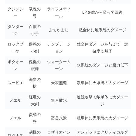
クジンシ
吸魂の
ライフスティ
LPを敵から吸って回復
ー
弓
ール
ダンター
百獣の
ぶちかまし
敵全体に地系統のダメージ
グ
小手
ロックブ
蠱惑の
テンプテーシ
敵全体ダメージを与えて一定
ーケ
小剣
ョン
確率で魅了
ボクオー
傀儡の
ウォーターム
水系統のダメージと魔力低下
ン
棍棒
ーン
海皇の
スービエ
天衣無縫
敵単体に天系統の大ダメージ
槍
紅竜の
連続攻撃で敵単体に大ダメー
ノエル
無月散水
大剣
ジ
炎鱗の
ノエル
富岳八景
敵単体に天系統の大ダメージ
斧
胡蝶の
ロザリオイン
アンデッドにクリティカルダ
ワグナス