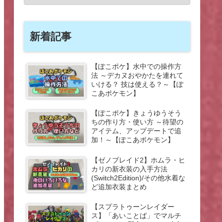
新着記事
【ぽこポケ】水中での操作方
法 ～デカヌおやかたを連れて
いける？ 技は使える？～【ぽ
こあポケモン】
【ぽこポケ】きょうゆうそう
ちの作り方・使い方 ～待望の
アイテム、アップデートで追
加！～【ぽこあポケモン】
【ゼノブレイド2】ホムラ・ヒ
カリの新衣装の入手方法
(Switch2Edition)/その他水着な
ど追加衣装まとめ
【スプラトゥーンレイダー
ス】「あいことば」でマルチ