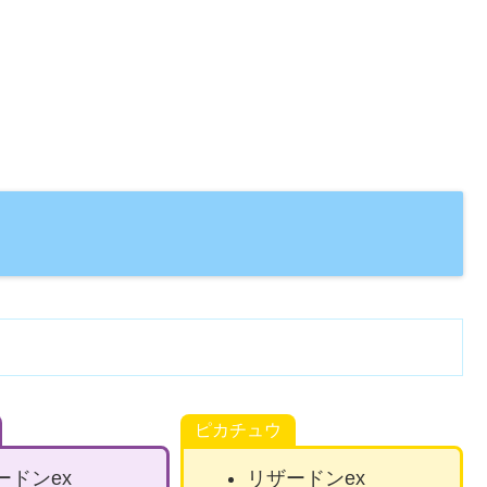
ピカチュウ
ードンex
リザードンex