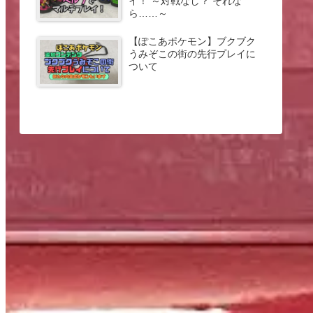
イ！ ～対戦なし？ それな
ら……～
【ぽこあポケモン】ブクブク
うみぞこの街の先行プレイに
ついて