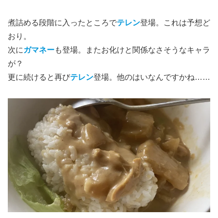
煮詰める段階に入ったところで
テレン
登場。これは予想ど
おり。
次に
ガマネー
も登場。またお化けと関係なさそうなキャラ
が？
更に続けると再び
テレン
登場。他のはいなんですかね……