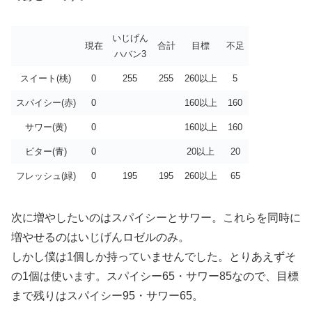
いじげん
現在
合計
目標
不足
ハバン3
スイート(桃)
0
255
255
260以上
5
スパイシー(赤)
0
160以上
160
サワー(黄)
0
160以上
160
ビター(青)
0
20以上
20
フレッシュ(緑)
0
195
195
260以上
65
次に増やしたいのはスパイシーとサワー。これらを同時に
増やせるのはいじげんロゼルのみ。
しかし僕は1個しか持っていませんでした。とりあえずそ
の1個は使います。スパイシー65・サワー85なので、目標
まで残りはスパイシー95・サワー65。