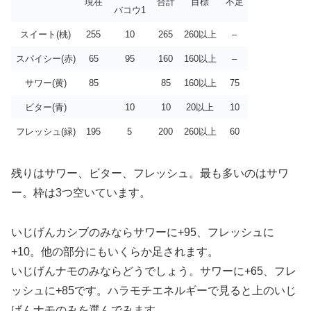
現在
合計
目標
不足
バコウ1
スイート(桃)
255
10
265
260以上
–
スパイシー(赤)
65
95
160
160以上
–
サワー(黄)
85
85
160以上
75
ビター(青)
10
10
20以上
10
フレッシュ(緑)
195
5
200
260以上
60
残りはサワー、ビター、フレッシュ。最も多いのはサワ
ー。枠は3つ空いています。
いじげんカシブのみならサワーに+95、フレッシュに
+10。他の部分にもいくらか足されます。
いじげんナモのみならどうでしょう。サワーに+65、フレ
ッシュに+85です。ハラモチエネルギーで見ると上のいじ
げんナモのみを選んでみます。