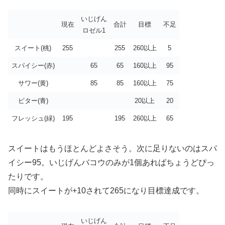
いじげん
現在
合計
目標
不足
ロゼル1
スイート(桃)
255
255
260以上
5
スパイシー(赤)
65
65
160以上
95
サワー(黄)
85
85
160以上
75
ビター(青)
20以上
20
フレッシュ(緑)
195
195
260以上
65
スイートはもうほとんどよさそう。次に足りないのはスパ
イシー95。いじげんバコウのみが1個あればちょうどぴっ
たりです。
同時にスイートが+10されて265になり目標達成です。
いじげん