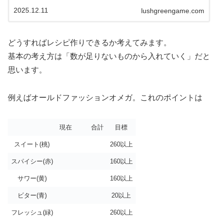
ちは短時間のドーナツしか作れません。要領よく長時間
2025.12.11
lushgreengame.com
のドーナツに移りたいです。
どうすればレシピ作りできるか考えてみます。
基本の考え方は「数が足りないものから入れていく」だと
思います。
例えばオールドファッションオメガ。これのポイントは
現在
合計
目標
スイート(桃)
260以上
スパイシー(赤)
160以上
サワー(黄)
160以上
ビター(青)
20以上
フレッシュ(緑)
260以上