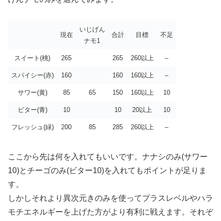
いじげん
現在
合計
目標
不足
ナモ1
スイート(桃)
265
265
260以上
–
スパイシー(赤)
160
160
160以上
–
サワー(黄)
85
65
150
160以上
10
ビター(青)
10
10
20以上
10
フレッシュ(緑)
200
85
285
260以上
–
ここから先は何を入れてもいいです。ナナシのみ(サワー
10)とチーゴのみ(ビター10)を入れてもポイントが足りま
す。
しかしそれより異次元きのみを使ってプラスレベルやハラ
モチエネルギーを上げた方がより有利に戦えます。それぞ