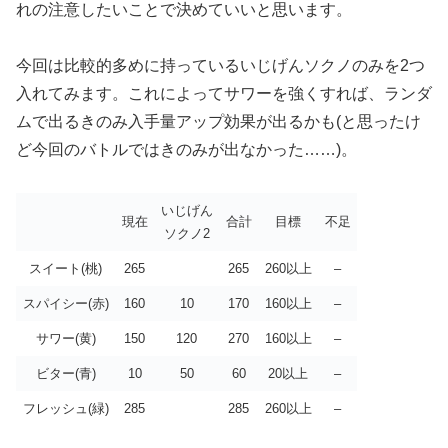
れの注意したいことで決めていいと思います。
今回は比較的多めに持っているいじげんソクノのみを2つ
入れてみます。これによってサワーを強くすれば、ランダ
ムで出るきのみ入手量アップ効果が出るかも(と思ったけ
ど今回のバトルではきのみが出なかった……)。
いじげん
現在
合計
目標
不足
ソクノ2
スイート(桃)
265
265
260以上
–
スパイシー(赤)
160
10
170
160以上
–
サワー(黄)
150
120
270
160以上
–
ビター(青)
10
50
60
20以上
–
フレッシュ(緑)
285
285
260以上
–