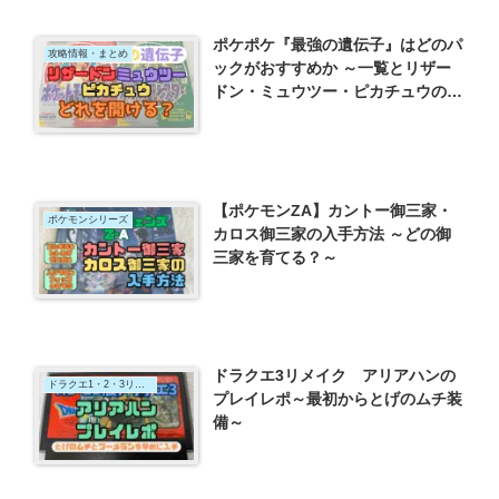
ポケポケ『最強の遺伝子』はどのパ
攻略情報・まとめ
ックがおすすめか ～一覧とリザー
ドン・ミュウツー・ピカチュウの違
い～
【ポケモンZA】カントー御三家・
ポケモンシリーズ
カロス御三家の入手方法 ～どの御
三家を育てる？～
ドラクエ3リメイク アリアハンの
ドラクエ1・2・3リメイク
プレイレポ～最初からとげのムチ装
備～