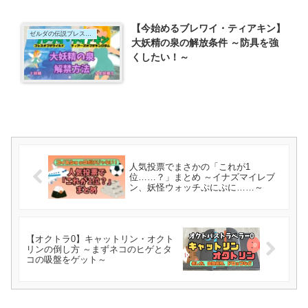
【今始めるブレワイ・ティアキン】
ゼルダの伝説ブレスオブザワイルド
大妖精の泉の解放条件 ～防具を強
くしたい！～
人気投票でまさかの「これが1
位……？」まとめ ～イナズマイレブ
ン、妖怪ウォッチぷにぷに……～
【オクトラ0】キャットリン・オクト
リンの倒し方 ～まずネコのヒゲとタ
コの吸盤をゲット～