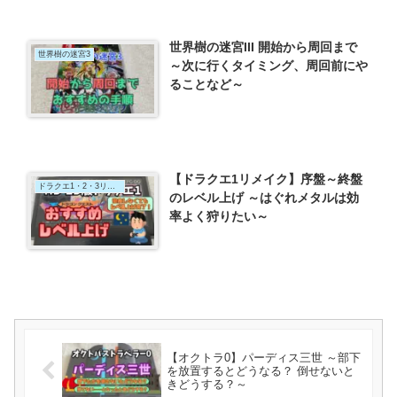
世界樹の迷宮III 開始から周回まで
世界樹の迷宮3
～次に行くタイミング、周回前にや
ることなど～
【ドラクエ1リメイク】序盤～終盤
ドラクエ1・2・3リメイク
のレベル上げ ～はぐれメタルは効
率よく狩りたい～
【オクトラ0】パーディス三世 ～部下
を放置するとどうなる？ 倒せないと
きどうする？～