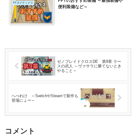
FFTのおすすめ装備 ～最強装備や
FFタクティクス
便利装備など～
ゼノブレイドクロスDE 第9章 ラー
スの武人 ～ヴァサラに勝てないとき
やること～
へべれけ ～SwitchやSteamで新作も
登場にょー～
コメント