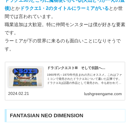
ドラクエ3のところに魔物使いがいる(火山どっかーんの直
後)
とか
ドラクエ1・2のタイトルにラーミアがいる
とか世
間では言われています。
職業追加は大歓迎。特に仲間モンスターは僕が好きな要素
です。
ラーミアが下の世界に来るのも面白いことになりそうで
す。
ドラゴンクエストIII そして伝説へ…
1960年代～1970年代生まれの方にオススメ。これはファ
ミコンで発売されたドラクエ3について書いた記事です。
ドラクエ3は話題の作品として発売され、今も好かれてい
ます。もう一度遊ぶにはどうすればいいのか、製作が発
表されていたリメイク版はどうなるのか……
2024.02.21
lushgreengame.com
FANTASIAN NEO DIMENSION