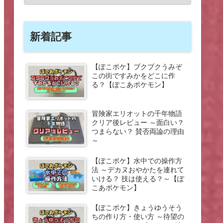
新着記事
【ぽこポケ】ブクブクうみぞ
この街ですみかをどこに作
る？【ぽこあポケモン】
冒険家エリオットの千年物語
クリア後レビュー ～面白い？
つまらない？ 賛否両論の理由
～
【ぽこポケ】水中での操作方
法 ～デカヌおやかたを連れて
いける？ 技は使える？～【ぽ
こあポケモン】
【ぽこポケ】きょうゆうそう
ちの作り方・使い方 ～待望の