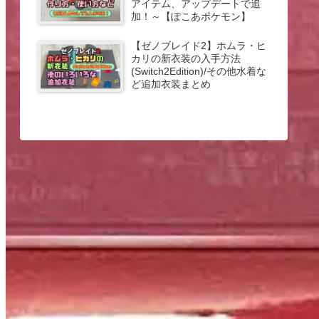
アイテム、アップデートで追
加！～【ぽこあポケモン】
【ゼノブレイド2】ホムラ・ヒ
カリの新衣装の入手方法
(Switch2Edition)/その他水着な
ど追加衣装まとめ