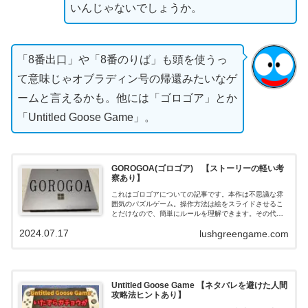
いんじゃないでしょうか。
「8番出口」や「8番のりば」も頭を使うっ
て意味じゃオブラディン号の帰還みたいなゲ
ームと言えるかも。他には「ゴロゴア」とか
「Untitled Goose Game」。
GOROGOA(ゴロゴア) 【ストーリーの軽い考
察あり】
これはゴロゴアについての記事です。本作は不思議な雰
囲気のパズルゲーム。操作方法は絵をスライドさせるこ
とだけなので、簡単にルールを理解できます。その代わ
り、ストーリーを理解するのは難しいです。皆さんも本
2024.07.17
lushgreengame.com
作で遊び、ストーリーを想像してみてください。
Untitled Goose Game 【ネタバレを避けた人間
攻略法ヒントあり】