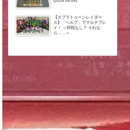
(2026.08.04)
【スプラトゥーンレイダー
ス】「ヘルプ」でマルチプレ
イ！ ～対戦なし？ それな
ら……～