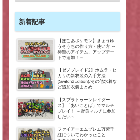
新着記事
【ぽこあポケモン】きょうゆ
うそうちの作り方・使い方 ～
待望のアイテム、アップデー
トで追加！～
【ゼノブレイド2】ホムラ・ヒ
カリの新衣装の入手方法
(Switch2Edition)/その他水着な
ど追加衣装まとめ
【スプラトゥーンレイダー
ス】「あいことば」でマルチ
プレイ！ ～野良マルチに参加
したい～
ファイアーエムブレム万紫千
紅についてわかったこと