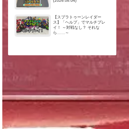
(2026.08.04)
【スプラトゥーンレイダー
ス】「ヘルプ」でマルチプレ
イ！ ～対戦なし？ それな
ら……～