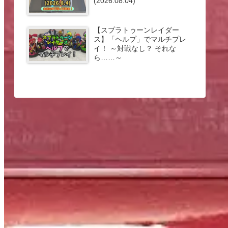
(2026.08.04)
【スプラトゥーンレイダー
ス】「ヘルプ」でマルチプレ
イ！ ～対戦なし？ それな
ら……～