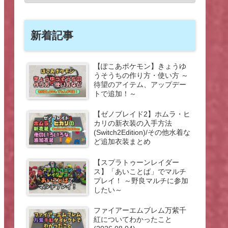
新着記事
【ぽこあポケモン】きょうゆ
うそうちの作り方・使い方 ～
待望のアイテム、アップデー
トで追加！～
【ゼノブレイド2】ホムラ・ヒ
カリの新衣装の入手方法
(Switch2Edition)/その他水着な
ど追加衣装まとめ
【スプラトゥーンレイダー
ス】「あいことば」でマルチ
プレイ！ ～野良マルチに参加
したい～
ファイアーエムブレム万紫千
紅についてわかったこと