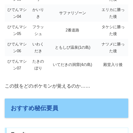
ひでんマシ
かいり
エリカに勝っ
サファリゾーン
ン04
き
た後
ひでんマシ
フラッ
タケシに勝っ
2番道路
ン05
シュ
た後
ひでんマシ
いわく
ナツメに勝っ
ともしび温泉(1の島)
ン06
だき
た後
ひでんマシ
たきの
いてだきの洞窟(4の島)
殿堂入り後
ン07
ぼり
この技をどのポケモンが覚えるのか……
おすすめ秘伝要員