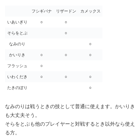
フシギバナ
リザードン
カメックス
いあいぎり
○
○
そらをとぶ
○
なみのり
○
かいりき
○
○
○
フラッシュ
○
いわくだき
○
○
○
たきのぼり
○
なみのりは戦うときの技として普通に使えます。かいりき
も大丈夫そう。
そらをとぶも他のプレイヤーと対戦するとき以外なら使え
る方。