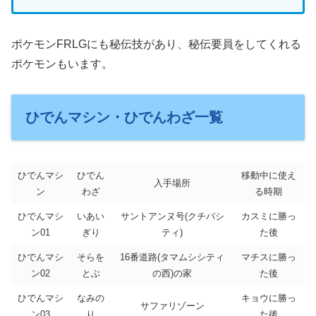
ポケモンFRLGにも秘伝技があり、秘伝要員をしてくれる
ポケモンもいます。
ひでんマシン・ひでんわざ一覧
ひでんマシ
ひでん
移動中に使え
入手場所
ン
わざ
る時期
ひでんマシ
いあい
サントアンヌ号(クチバシ
カスミに勝っ
ン01
ぎり
ティ)
た後
ひでんマシ
そらを
16番道路(タマムシシティ
マチスに勝っ
ン02
とぶ
の西)の家
た後
ひでんマシ
なみの
キョウに勝っ
サファリゾーン
ン03
り
た後