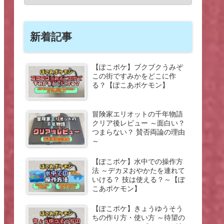
新着記事
【ぽこポケ】ブクブクうみぞ
この街ですみかをどこに作
る？【ぽこあポケモン】
冒険家エリオットの千年物語
クリア後レビュー ～面白い？
つまらない？ 賛否両論の理由
～
【ぽこポケ】水中での操作方
法 ～デカヌおやかたを連れて
いける？ 技は使える？～【ぽ
こあポケモン】
【ぽこポケ】きょうゆうそう
ちの作り方・使い方 ～待望の