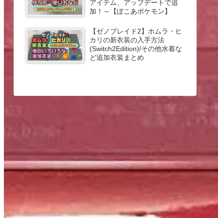
アイテム、アップデートで追
加！～【ぽこあポケモン】
【ゼノブレイド2】ホムラ・ヒ
カリの新衣装の入手方法
(Switch2Edition)/その他水着な
ど追加衣装まとめ