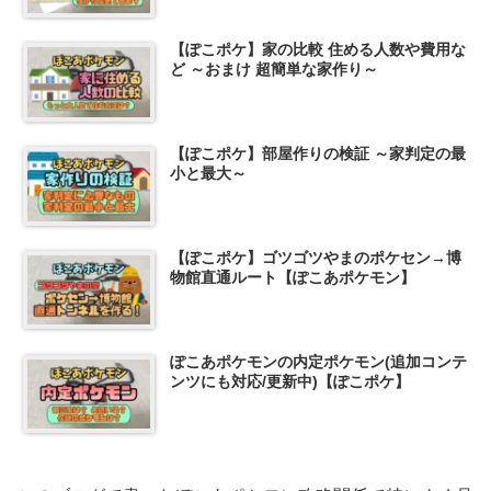
【ぽこポケ】家の比較 住める人数や費用な
ど ～おまけ 超簡単な家作り～
【ぽこポケ】部屋作りの検証 ～家判定の最
小と最大～
【ぽこポケ】ゴツゴツやまのポケセン→博
物館直通ルート【ぽこあポケモン】
ぽこあポケモンの内定ポケモン(追加コンテ
ンツにも対応/更新中)【ぽこポケ】