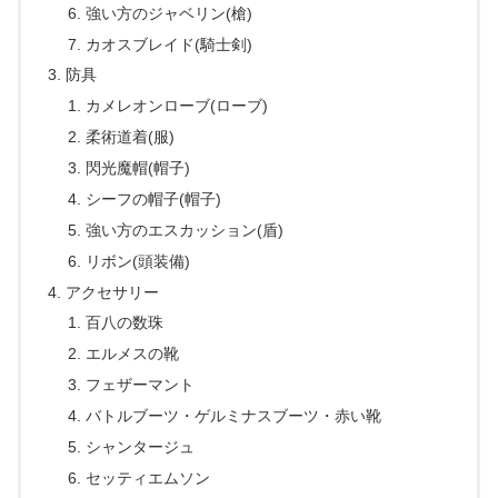
強い方のジャベリン(槍)
カオスブレイド(騎士剣)
防具
カメレオンローブ(ローブ)
柔術道着(服)
閃光魔帽(帽子)
シーフの帽子(帽子)
強い方のエスカッション(盾)
リボン(頭装備)
アクセサリー
百八の数珠
エルメスの靴
フェザーマント
バトルブーツ・ゲルミナスブーツ・赤い靴
シャンタージュ
セッティエムソン