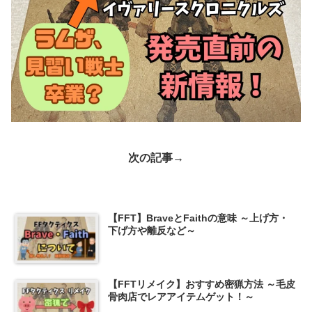
次の記事→
【FFT】BraveとFaithの意味 ～上げ方・
下げ方や離反など～
【FFTリメイク】おすすめ密猟方法 ～毛皮
骨肉店でレアアイテムゲット！～