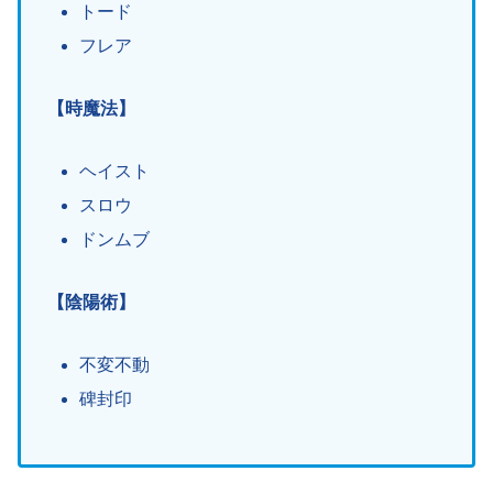
トード
フレア
【時魔法】
ヘイスト
スロウ
ドンムブ
【陰陽術】
不変不動
碑封印