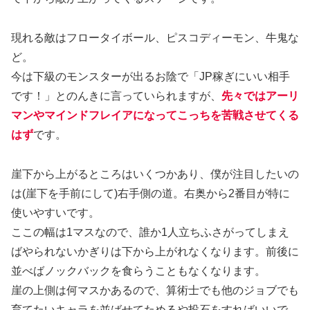
現れる敵はフロータイボール、ピスコディーモン、牛鬼な
ど。
今は下級のモンスターが出るお陰で「JP稼ぎにいい相手
です！」とのんきに言っていられますが、
先々ではアーリ
マンやマインドフレイアになってこっちを苦戦させてくる
はず
です。
崖下から上がるところはいくつかあり、僕が注目したいの
は(崖下を手前にして)右手側の道。右奥から2番目が特に
使いやすいです。
ここの幅は1マスなので、誰か1人立ちふさがってしまえ
ばやられないかぎりは下から上がれなくなります。前後に
並べばノックバックを食らうこともなくなります。
崖の上側は何マスかあるので、算術士でも他のジョブでも
育てたいキャラを並ばせてためるや投石をすればいいで