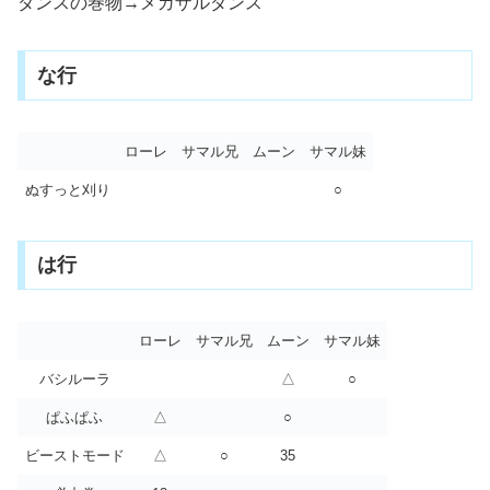
ダンスの巻物→メガザルダンス
な行
ローレ
サマル兄
ムーン
サマル妹
ぬすっと刈り
○
は行
ローレ
サマル兄
ムーン
サマル妹
バシルーラ
△
○
ぱふぱふ
△
○
ビーストモード
△
○
35