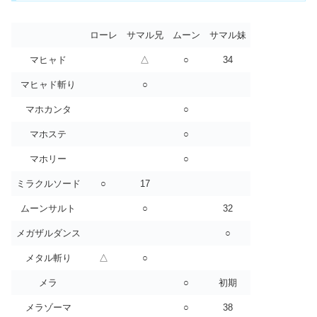
ローレ
サマル兄
ムーン
サマル妹
マヒャド
△
○
34
マヒャド斬り
○
マホカンタ
○
マホステ
○
マホリー
○
ミラクルソード
○
17
ムーンサルト
○
32
メガザルダンス
○
メタル斬り
△
○
メラ
○
初期
メラゾーマ
○
38