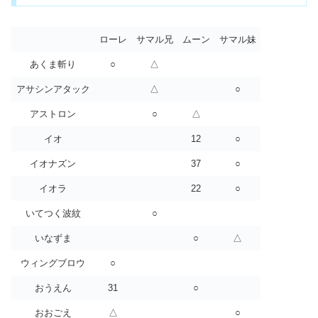
ローレ
サマル兄
ムーン
サマル妹
あくま斬り
○
△
アサシンアタック
△
○
アストロン
○
△
イオ
12
○
イオナズン
37
○
イオラ
22
○
いてつく波紋
○
いなずま
○
△
ウィングブロウ
○
おうえん
31
○
おおごえ
△
○