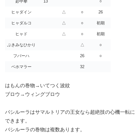
必中拳
13
○
ヒャダイン
△
○
26
ヒャダルコ
△
○
初期
ヒャド
△
○
初期
ぶきみなひかり
△
○
フバーハ
26
○
ベホマラー
32
はもんの巻物→いてつく波紋
ブロウ→ウィングブロウ
バシルーラはサマルトリアの王女なら超絶技の心機一転に
できます。
バシルーラの巻物は複数あります。