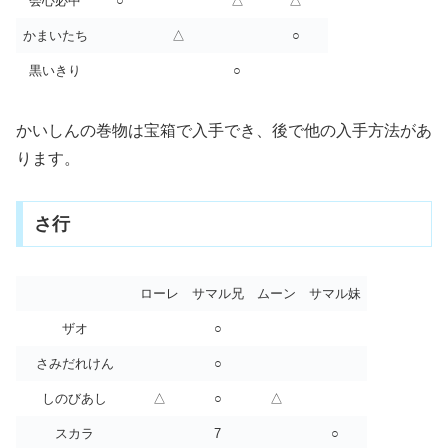
会心必中
○
△
△
かまいたち
△
○
黒いきり
○
かいしんの巻物は宝箱で入手でき、後で他の入手方法があ
ります。
さ行
ローレ
サマル兄
ムーン
サマル妹
ザオ
○
さみだれけん
○
しのびあし
△
○
△
スカラ
7
○