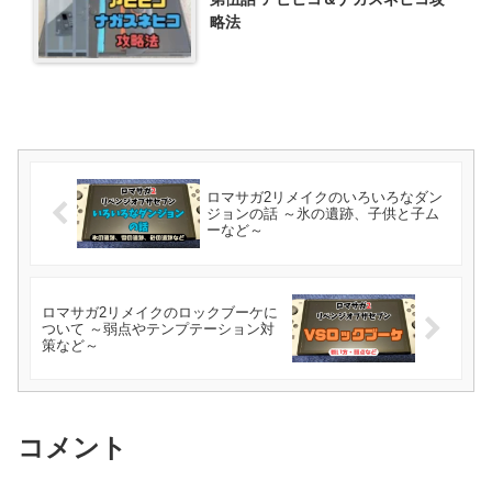
略法
ロマサガ2リメイクのいろいろなダン
ジョンの話 ～氷の遺跡、子供と子ム
ーなど～
ロマサガ2リメイクのロックブーケに
ついて ～弱点やテンプテーション対
策など～
コメント