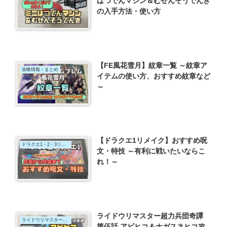
はつでんマシン＆むせんそうでんき
の入手方法・使い方
【FE風花雪月】紋章一覧 ～紋章ア
攻略情報・まとめ
イテムの使い方、おすすめ紋章など
～
【ドラクエ1リメイク】おすすめ呪
ドラクエ1・2・3リメイク
文・特技 ～有利に戦いたいならこ
れ！～
ライドウリマスター超力兵団奇譚
ライドウリマスター超力兵団奇譚
第伍話 アビヒコ＆ナガスネヒコ攻