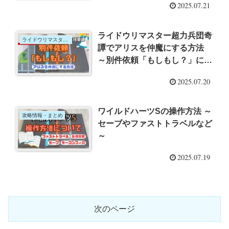
2025.07.21
ライドウリマスター超力兵団奇
ライドウリマスター超力兵団奇譚
譚でアリスを仲魔にする方法
～別件依頼「もしもし？」につ
いて～
2025.07.20
ワイルドハーツSの操作方法 ～
攻略情報・まとめ
セーブやファストトラベルなど
～
2025.07.19
次のページ